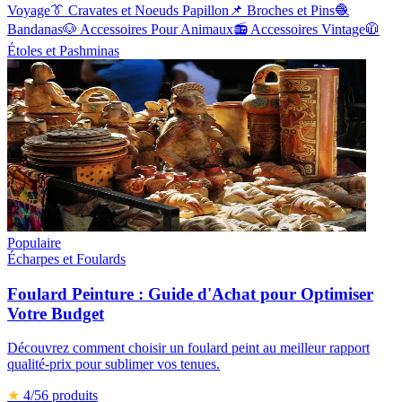
Voyage
👔
Cravates et Noeuds Papillon
📌
Broches et Pins
🧶
Bandanas
🐶
Accessoires Pour Animaux
📻
Accessoires Vintage
🧥
Étoles et Pashminas
Populaire
Écharpes et Foulards
Foulard Peinture : Guide d'Achat pour Optimiser
Votre Budget
Découvrez comment choisir un foulard peint au meilleur rapport
qualité-prix pour sublimer vos tenues.
★
4
/5
6
produits