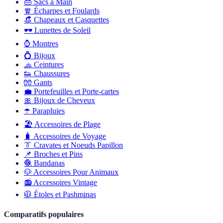
👜
Sacs à Main
🧣
Écharpes et Foulards
👒
Chapeaux et Casquettes
🕶️
Lunettes de Soleil
⌚
Montres
💍
Bijoux
🧢
Ceintures
👟
Chaussures
🧤
Gants
💼
Portefeuilles et Porte-cartes
🎀
Bijoux de Cheveux
☂️
Parapluies
🏖️
Accessoires de Plage
🧳
Accessoires de Voyage
👔
Cravates et Noeuds Papillon
📌
Broches et Pins
🧶
Bandanas
🐶
Accessoires Pour Animaux
📻
Accessoires Vintage
🧥
Étoles et Pashminas
Comparatifs populaires