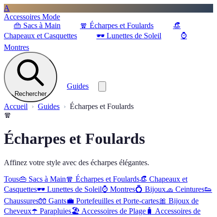
A
Accessoires Mode
👜
Sacs à Main
🧣
Écharpes et Foulards
👒
Chapeaux et Casquettes
🕶️
Lunettes de Soleil
⌚
Montres
Guides
Rechercher
Accueil
Guides
Écharpes et Foulards
🧣
Écharpes et Foulards
Affinez votre style avec des écharpes élégantes.
Tous
👜
Sacs à Main
🧣
Écharpes et Foulards
👒
Chapeaux et
Casquettes
🕶️
Lunettes de Soleil
⌚
Montres
💍
Bijoux
🧢
Ceintures
👟
Chaussures
🧤
Gants
💼
Portefeuilles et Porte-cartes
🎀
Bijoux de
Cheveux
☂️
Parapluies
🏖️
Accessoires de Plage
🧳
Accessoires de