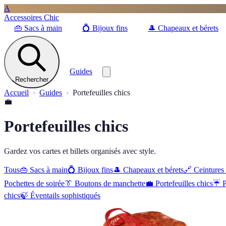
A
Accessoires Chic
👜
Sacs à main
💍
Bijoux fins
🎩
Chapeaux et bérets
Guides
Rechercher
Accueil
Guides
Portefeuilles chics
💼
Portefeuilles chics
Gardez vos cartes et billets organisés avec style.
Tous
👜
Sacs à main
💍
Bijoux fins
🎩
Chapeaux et bérets
🔗
Ceintures 
Pochettes de soirée
👔
Boutons de manchette
💼
Portefeuilles chics
☔
P
chics
🍃
Éventails sophistiqués