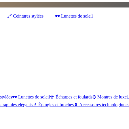
🔗
Ceintures stylées
🕶️
Lunettes de soleil
stylées
🕶️
Lunettes de soleil
🧣
Écharpes et foulards
⌚
Montres de luxe
💇
arapluies élégants
📌
Épingles et broches
📱
Accessoires technologique