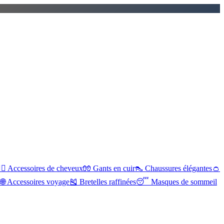
‍♀️
Accessoires de cheveux
🧤
Gants en cuir
👠
Chaussures élégantes
👛
s
🌐
Accessoires voyage
🎽
Bretelles raffinées
😴
Masques de sommeil