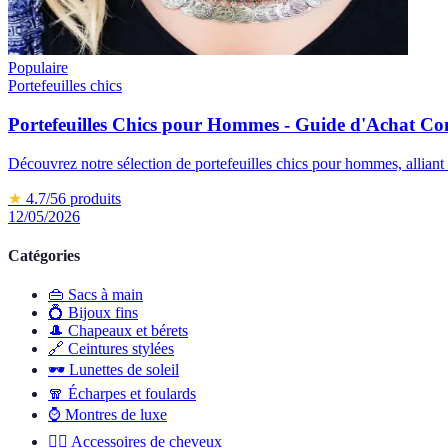
Populaire
Portefeuilles chics
Portefeuilles Chics pour Hommes - Guide d'Achat Co
Découvrez notre sélection de portefeuilles chics pour hommes, alliant é
★
4.7
/5
6
produits
12/05/2026
Catégories
👜
Sacs à main
💍
Bijoux fins
🎩
Chapeaux et bérets
🔗
Ceintures stylées
🕶️
Lunettes de soleil
🧣
Écharpes et foulards
⌚
Montres de luxe
💇‍♀️
Accessoires de cheveux