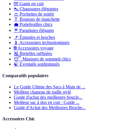
🧤
Gants en cuir
👠
Chaussures élégantes
👛
Pochettes de soirée
👔
Boutons de manchette
💼
Portefeuilles chics
☔
Parapluies élégants
📌
Épingles et broches
📱
Accessoires technologiques
🌐
Accessoires voyage
🎽
Bretelles raffinées
😴
Masques de sommeil chics
🍃
Éventails sophistiqués
Comparatifs populaires
Le Guide Ultime des Sacs à Main de ...
Meilleur chapeau de paille stylé
Guide d'achat des meilleures boucle...
Meilleur sac à dos en cuir : Guide ...
Guide d'Achat des Meilleures Broche...
Accessoires Chic