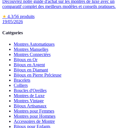
Découvrez notre guide d'achat sur les montres de luxe avec un
comparatif complet des meilleurs modèles et conseils pratiques.
★
4.3
/5
6
produits
19/05/2026
Catégories
Montres Automatiques
Montres Manuelles
Montres Connectées
Bijoux en Or
Bijoux en Argent
Bijoux en Diamant
Bijoux en Pierre Précieuse
Bracelets
Colliers
Boucles d'Oreilles
Montres de Luxe
Montres Vintage
Bijoux Artisanaux
Montres pour Femmes
Montres pour Hommes
Accessoires de Montre
Bijoux pour Enfants