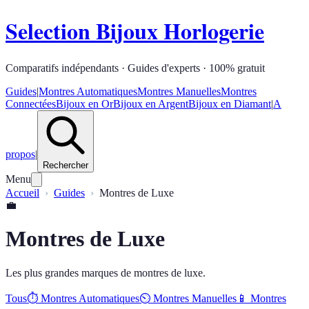
Selection Bijoux Horlogerie
Comparatifs indépendants · Guides d'experts · 100% gratuit
Guides
|
Montres Automatiques
Montres Manuelles
Montres
Connectées
Bijoux en Or
Bijoux en Argent
Bijoux en Diamant
|
A
propos
|
Rechercher
Menu
Accueil
Guides
Montres de Luxe
💼
Montres de Luxe
Les plus grandes marques de montres de luxe.
Tous
⏱️
Montres Automatiques
⏲️
Montres Manuelles
📱
Montres