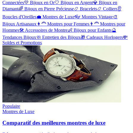
Connectées
💛
Bijoux en Or
🤍
Bijoux en Argent
💎
Bijoux en
Diamant
🌈
Bijoux en Pierre Précieuse
📿
Bracelets
📿
Colliers
👂
Boucles d'Oreilles
💼
Montres de Luxe
👓
Montres Vintage
🎨
Bijoux Artisanaux
👩‍🦰
Montres pour Femmes
👨‍🦰
Montres pour
Hommes
🛠️
Accessoires de Montre
👶
Bijoux pour Enfants
🔮
Tendances Bijoux
🧼
Entretien des Bijoux
🎁
Cadeaux Horlogers
💸
Soldes et Promotions
Populaire
Montres de Luxe
Comparatif des meilleures montres de luxe