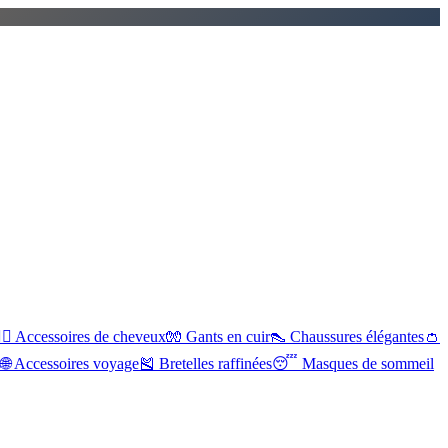
‍♀️
Accessoires de cheveux
🧤
Gants en cuir
👠
Chaussures élégantes
👛
s
🌐
Accessoires voyage
🎽
Bretelles raffinées
😴
Masques de sommeil