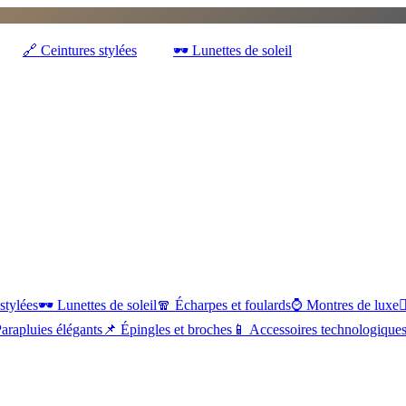
🔗
Ceintures stylées
🕶️
Lunettes de soleil
stylées
🕶️
Lunettes de soleil
🧣
Écharpes et foulards
⌚
Montres de luxe
💇
arapluies élégants
📌
Épingles et broches
📱
Accessoires technologique