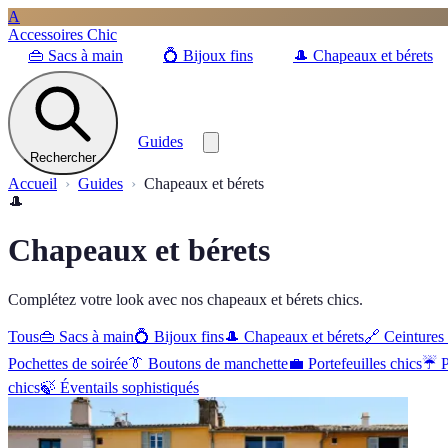
A
Accessoires Chic
👜
Sacs à main
💍
Bijoux fins
🎩
Chapeaux et bérets
Guides
Rechercher
Accueil
Guides
Chapeaux et bérets
🎩
Chapeaux et bérets
Complétez votre look avec nos chapeaux et bérets chics.
Tous
👜
Sacs à main
💍
Bijoux fins
🎩
Chapeaux et bérets
🔗
Ceintures 
Pochettes de soirée
👔
Boutons de manchette
💼
Portefeuilles chics
☔
P
chics
🍃
Éventails sophistiqués