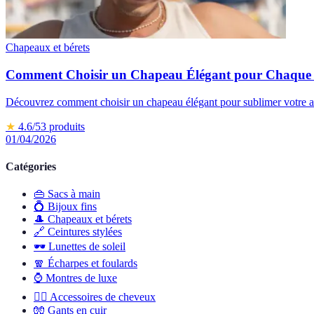
Chapeaux et bérets
Comment Choisir un Chapeau Élégant pour Chaque
Découvrez comment choisir un chapeau élégant pour sublimer votre all
★
4.6
/5
3
produits
01/04/2026
Catégories
👜
Sacs à main
💍
Bijoux fins
🎩
Chapeaux et bérets
🔗
Ceintures stylées
🕶️
Lunettes de soleil
🧣
Écharpes et foulards
⌚
Montres de luxe
💇‍♀️
Accessoires de cheveux
🧤
Gants en cuir