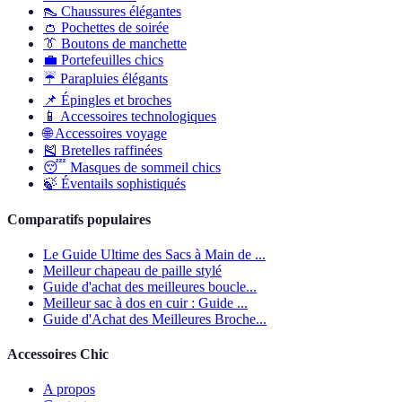
👠
Chaussures élégantes
👛
Pochettes de soirée
👔
Boutons de manchette
💼
Portefeuilles chics
☔
Parapluies élégants
📌
Épingles et broches
📱
Accessoires technologiques
🌐
Accessoires voyage
🎽
Bretelles raffinées
😴
Masques de sommeil chics
🍃
Éventails sophistiqués
Comparatifs populaires
Le Guide Ultime des Sacs à Main de ...
Meilleur chapeau de paille stylé
Guide d'achat des meilleures boucle...
Meilleur sac à dos en cuir : Guide ...
Guide d'Achat des Meilleures Broche...
Accessoires Chic
A propos