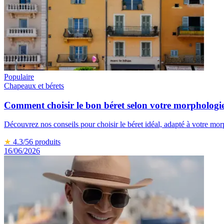
Populaire
Chapeaux et bérets
Comment choisir le bon béret selon votre morphologi
Découvrez nos conseils pour choisir le béret idéal, adapté à votre mor
★
4.3
/5
6
produits
16/06/2026