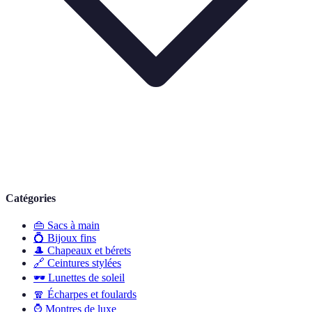
Catégories
👜
Sacs à main
💍
Bijoux fins
🎩
Chapeaux et bérets
🔗
Ceintures stylées
🕶️
Lunettes de soleil
🧣
Écharpes et foulards
⌚
Montres de luxe