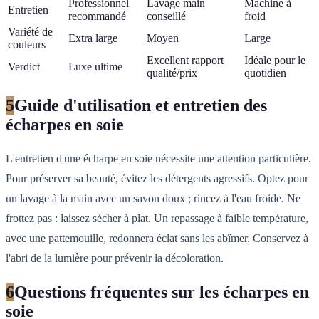
Professionnel
Lavage main
Machine à
Entretien
recommandé
conseillé
froid
Variété de
Extra large
Moyen
Large
couleurs
Excellent rapport
Idéale pour le
Verdict
Luxe ultime
qualité/prix
quotidien
5
Guide d'utilisation et entretien des
écharpes en soie
L'entretien d'une écharpe en soie nécessite une attention particulière.
Pour préserver sa beauté, évitez les détergents agressifs. Optez pour
un lavage à la main avec un savon doux ; rincez à l'eau froide. Ne
frottez pas : laissez sécher à plat. Un repassage à faible température,
avec une pattemouille, redonnera éclat sans les abîmer. Conservez à
l'abri de la lumière pour prévenir la décoloration.
6
Questions fréquentes sur les écharpes en
soie