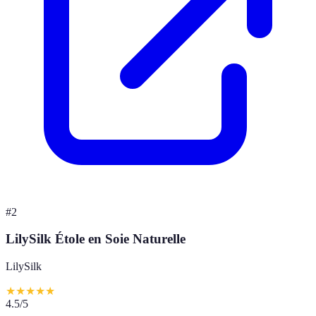
#
2
LilySilk Étole en Soie Naturelle
LilySilk
★
★
★
★
★
4.5
/5