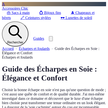
A
Accessoires Chic
👜
Sacs à main
💍
Bijoux fins
🎩
Chapeaux et
bérets
🔗
Ceintures stylées
🕶️
Lunettes de soleil
Guides
Rechercher
Accueil
Écharpes et foulards
Guide des Écharpes en Soie :
Élégance et Confort
Écharpes et foulards
Guide des Écharpes en Soie :
Élégance et Confort
Choisir la bonne écharpe en soie n'est pas qu'une question de mode ;
c'est aussi une quête de confort et de qualité durable. J'ai moi-même
investigué dans ce domaine et découvert que le luxe d'une écharpe
bien choisie peut transformer une tenue ordinaire en un look élégant.
La douceur de la 'soie cachmire' autour du cou est incomparable.