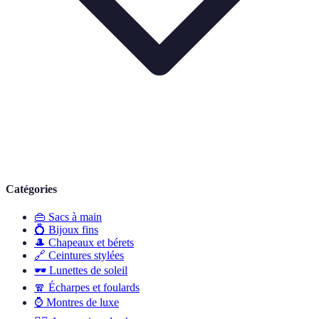
Catégories
👜
Sacs à main
💍
Bijoux fins
🎩
Chapeaux et bérets
🔗
Ceintures stylées
🕶️
Lunettes de soleil
🧣
Écharpes et foulards
⌚
Montres de luxe