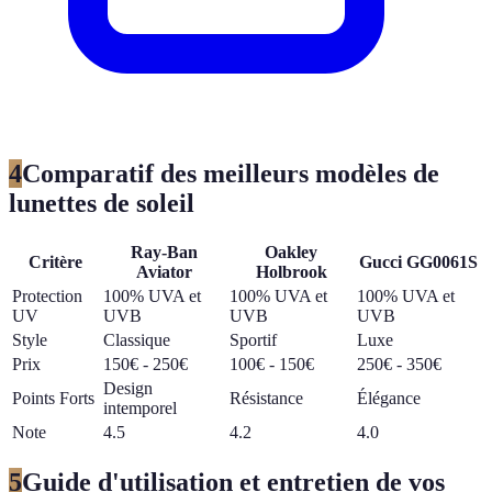
4
Comparatif des meilleurs modèles de
lunettes de soleil
Ray-Ban
Oakley
Critère
Gucci GG0061S
Aviator
Holbrook
Protection
100% UVA et
100% UVA et
100% UVA et
UV
UVB
UVB
UVB
Style
Classique
Sportif
Luxe
Prix
150€ - 250€
100€ - 150€
250€ - 350€
Design
Points Forts
Résistance
Élégance
intemporel
Note
4.5
4.2
4.0
5
Guide d'utilisation et entretien de vos