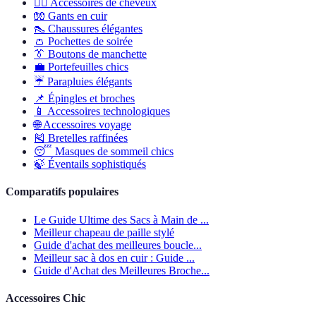
💇‍♀️
Accessoires de cheveux
🧤
Gants en cuir
👠
Chaussures élégantes
👛
Pochettes de soirée
👔
Boutons de manchette
💼
Portefeuilles chics
☔
Parapluies élégants
📌
Épingles et broches
📱
Accessoires technologiques
🌐
Accessoires voyage
🎽
Bretelles raffinées
😴
Masques de sommeil chics
🍃
Éventails sophistiqués
Comparatifs populaires
Le Guide Ultime des Sacs à Main de ...
Meilleur chapeau de paille stylé
Guide d'achat des meilleures boucle...
Meilleur sac à dos en cuir : Guide ...
Guide d'Achat des Meilleures Broche...
Accessoires Chic