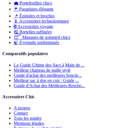
💼
Portefeuilles chics
☔
Parapluies élégants
📌
Épingles et broches
📱
Accessoires technologiques
🌐
Accessoires voyage
🎽
Bretelles raffinées
😴
Masques de sommeil chics
🍃
Éventails sophistiqués
Comparatifs populaires
Le Guide Ultime des Sacs à Main de ...
Meilleur chapeau de paille stylé
Guide d'achat des meilleures boucle...
Meilleur sac à dos en cuir : Guide ...
Guide d'Achat des Meilleures Broche...
Accessoires Chic
A propos
Contact
Tous les guides
Mentions légales