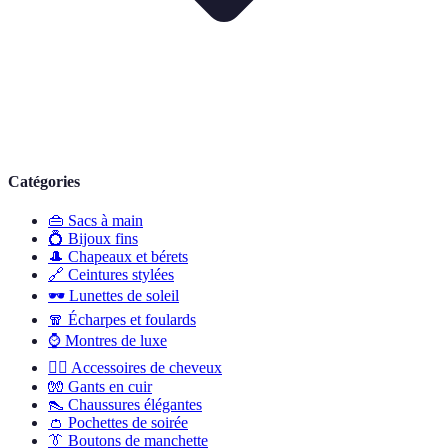
Catégories
👜
Sacs à main
💍
Bijoux fins
🎩
Chapeaux et bérets
🔗
Ceintures stylées
🕶️
Lunettes de soleil
🧣
Écharpes et foulards
⌚
Montres de luxe
💇‍♀️
Accessoires de cheveux
🧤
Gants en cuir
👠
Chaussures élégantes
👛
Pochettes de soirée
👔
Boutons de manchette