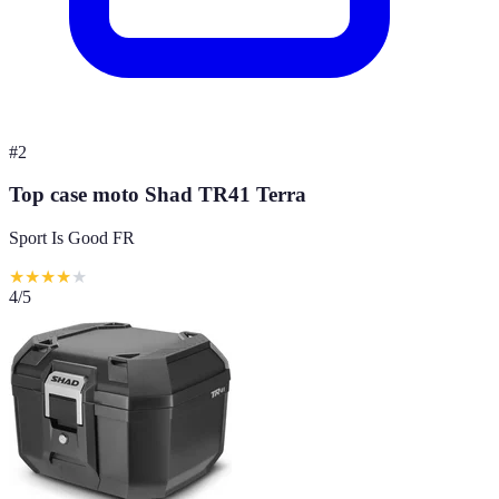
#
2
Top case moto Shad TR41 Terra
Sport Is Good FR
★
★
★
★
★
4
/5