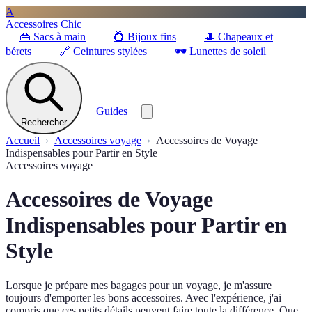
A
Accessoires Chic
👜
Sacs à main
💍
Bijoux fins
🎩
Chapeaux et
bérets
🔗
Ceintures stylées
🕶️
Lunettes de soleil
Guides
Rechercher
Accueil
Accessoires voyage
Accessoires de Voyage
Indispensables pour Partir en Style
Accessoires voyage
Accessoires de Voyage
Indispensables pour Partir en
Style
Lorsque je prépare mes bagages pour un voyage, je m'assure
toujours d'emporter les bons accessoires. Avec l'expérience, j'ai
compris que ces petits détails peuvent faire toute la différence. Que