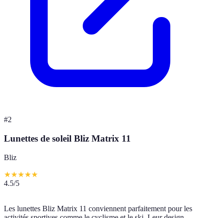
#
2
Lunettes de soleil Bliz Matrix 11
Bliz
★
★
★
★
★
4.5
/5
Les lunettes Bliz Matrix 11 conviennent parfaitement pour les
activités sportives comme le cyclisme et le ski. Leur design