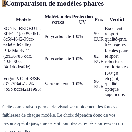
3
Comparaison de modèles phares
Matériau des
Protection
Modèle
Prix
Verdict
verres
UV
SONIC REDBULL
Excellent
SPECT (e035edb1-
59
rapport
Polycarbonate
100%
8c5f-4642-99cc-
EUR
qualité-prix,
e2fa6ade5d8e)
très légères.
Bliz Matrix 11
Idéales pour
(2f156785-cdf5-
82
le sport,
Polycarbonate
100%
493c-90ca-
EUR
robustes et
f4d1dddeafde)
confortables.
Design
Vogue VO 5633SB
élégant,
96
(33b7f8a0-1d2f-
Verre minéral
100%
qualité
EUR
4b5b-bccef21f1995)
optique
supérieure.
Cette comparaison permet de visualiser rapidement les forces et
faiblesses de chaque modèle. Le choix dépendra donc de vos
besoins spécifiques, que ce soit pour des activités sportives ou un
usage quotidien.