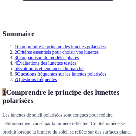
Sommaire
1
Comprendre le principe des lunettes polarisées
2
Critères essentiels pour choisir vos lunettes
3
Comparaison de modèles phares
4
Évaluations des lunettes testées
5
Évolutions et tendances du marché
6
Questions fréquentes sur les lunettes polarisées
?
Questions fréquentes
1
Comprendre le principe des lunettes
polarisées
Les lunettes de soleil polarisées sont conçues pour réduire
l'éblouissement causé par la lumière réfléchie. Ce phénomène se
produit lorsque la lumière du soleil se reflète sur des surfaces plane,