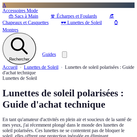
A
Accessoires Mode
👜
Sacs à Main
🧣
Écharpes et Foulards
👒
Chapeaux et Casquettes
🕶️
Lunettes de Soleil
⌚
Montres
Guides
Rechercher
Accueil
Lunettes de Soleil
Lunettes de soleil polarisées : Guide
d'achat technique
Lunettes de Soleil
Lunettes de soleil polarisées :
Guide d'achat technique
En tant qu'amateur d'activités en plein air et soucieux de la santé de
mes yeux, j'ai récemment plongé dans le monde des lunettes de
soleil polarisées. Ces lunettes ne se contentent pas de bloquer le
soleil, elles offrent une protection inégalée en éliminant