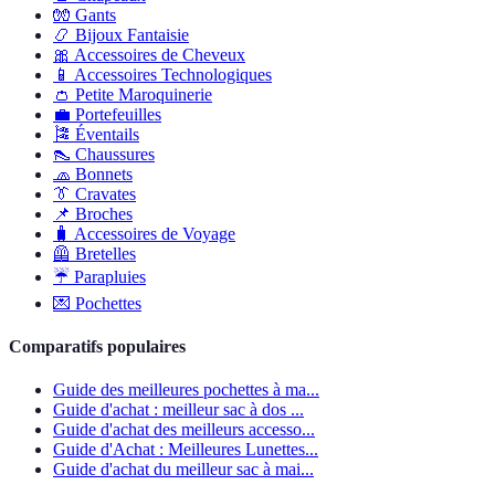
🧤
Gants
📿
Bijoux Fantaisie
🎀
Accessoires de Cheveux
📱
Accessoires Technologiques
👛
Petite Maroquinerie
💼
Portefeuilles
🎏
Éventails
👠
Chaussures
🧢
Bonnets
👔
Cravates
📌
Broches
🧳
Accessoires de Voyage
🦺
Bretelles
☔
Parapluies
💌
Pochettes
Comparatifs populaires
Guide des meilleures pochettes à ma...
Guide d'achat : meilleur sac à dos ...
Guide d'achat des meilleurs accesso...
Guide d'Achat : Meilleures Lunettes...
Guide d'achat du meilleur sac à mai...