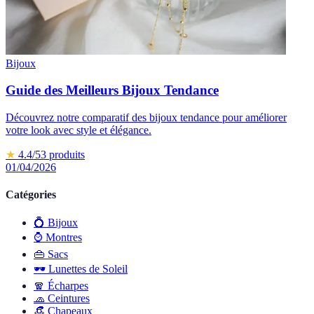
Bijoux
Guide des Meilleurs Bijoux Tendance
Découvrez notre comparatif des bijoux tendance pour améliorer
votre look avec style et élégance.
★
4.4
/5
3
produits
01/04/2026
Catégories
💍
Bijoux
⌚
Montres
👜
Sacs
🕶️
Lunettes de Soleil
🧣
Écharpes
🧢
Ceintures
👒
Chapeaux