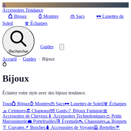
A
Accessoires Tendance
💍
Bijoux
⌚
Montres
👜
Sacs
🕶️
Lunettes de
Soleil
🧣
Écharpes
Guides
Rechercher
Accueil
Guides
Bijoux
💍
Bijoux
Éclairez votre style avec des bijoux tendance.
Tous
💍
Bijoux
⌚
Montres
👜
Sacs
🕶️
Lunettes de Soleil
🧣
Écharpes
🧢
Ceintures
👒
Chapeaux
🧤
Gants
📿
Bijoux Fantaisie
🎀
Accessoires de Cheveux
📱
Accessoires Technologiques
👛
Petite
Maroquinerie
💼
Portefeuilles
🎏
Éventails
👠
Chaussures
🧢
Bonnets
👔
Cravates
📌
Broches
🧳
Accessoires de Voyage
🦺
Bretelles
☔