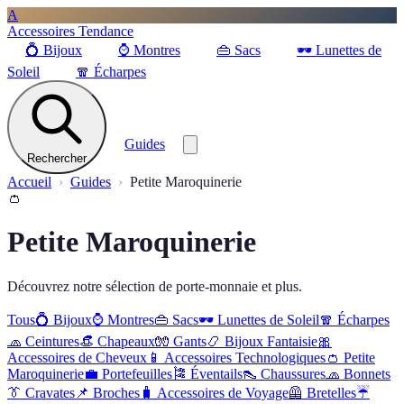
A
Accessoires Tendance
💍
Bijoux
⌚
Montres
👜
Sacs
🕶️
Lunettes de
Soleil
🧣
Écharpes
Guides
Rechercher
Accueil
Guides
Petite Maroquinerie
👛
Petite Maroquinerie
Découvrez notre sélection de porte-monnaie et plus.
Tous
💍
Bijoux
⌚
Montres
👜
Sacs
🕶️
Lunettes de Soleil
🧣
Écharpes
🧢
Ceintures
👒
Chapeaux
🧤
Gants
📿
Bijoux Fantaisie
🎀
Accessoires de Cheveux
📱
Accessoires Technologiques
👛
Petite
Maroquinerie
💼
Portefeuilles
🎏
Éventails
👠
Chaussures
🧢
Bonnets
👔
Cravates
📌
Broches
🧳
Accessoires de Voyage
🦺
Bretelles
☔