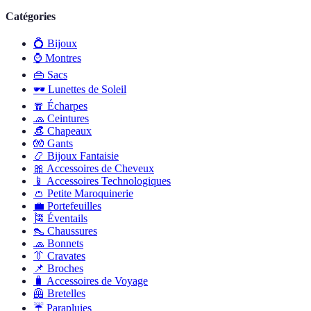
Catégories
💍
Bijoux
⌚
Montres
👜
Sacs
🕶️
Lunettes de Soleil
🧣
Écharpes
🧢
Ceintures
👒
Chapeaux
🧤
Gants
📿
Bijoux Fantaisie
🎀
Accessoires de Cheveux
📱
Accessoires Technologiques
👛
Petite Maroquinerie
💼
Portefeuilles
🎏
Éventails
👠
Chaussures
🧢
Bonnets
👔
Cravates
📌
Broches
🧳
Accessoires de Voyage
🦺
Bretelles
☔
Parapluies