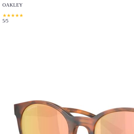
OAKLEY
★
★
★
★
★
5
/5