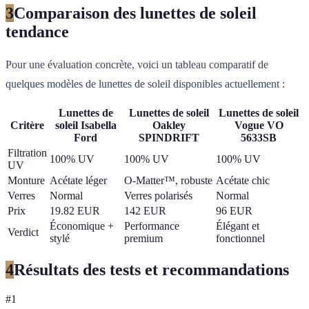
3
Comparaison des lunettes de soleil
tendance
Pour une évaluation concrète, voici un tableau comparatif de
quelques modèles de lunettes de soleil disponibles actuellement :
Lunettes de
Lunettes de soleil
Lunettes de soleil
Critère
soleil Isabella
Oakley
Vogue VO
Ford
SPINDRIFT
5633SB
Filtration
100% UV
100% UV
100% UV
UV
Monture
Acétate léger
O-Matter™, robuste
Acétate chic
Verres
Normal
Verres polarisés
Normal
Prix
19.82 EUR
142 EUR
96 EUR
Économique +
Performance
Élégant et
Verdict
stylé
premium
fonctionnel
4
Résultats des tests et recommandations
#
1