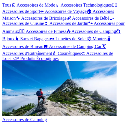
Tous
👗
Accessoires de Mode
📱
Accessoires Technologiques
🏋️‍♂️
Accessoires de Sport
✈️
Accessoires de Voyage
🏠
Accessoires
Maison
🔧
Accessoires de Bricolage
👶
Accessoires de Bébé
🍳
Accessoires de Cuisine
🌷
Accessoires de Jardin
🐾
Accessoires pour
Animaux
🏃‍♂️
Accessoires de Fitness
⛺
Accessoires de Camping
💍
Bijoux
🧳
Sacs et Bagages
🕶️
Lunettes de Soleil
⌚
Montres
🖥️
Accessoires de Bureau
🚐
Accessoires de Camping-Car
🏋️
Accessoires d'Entraînement
💄
Cosmétiques
🎨
Accessoires de
Loisirs
🌱
Produits Écologiques
Accessoires de Camping