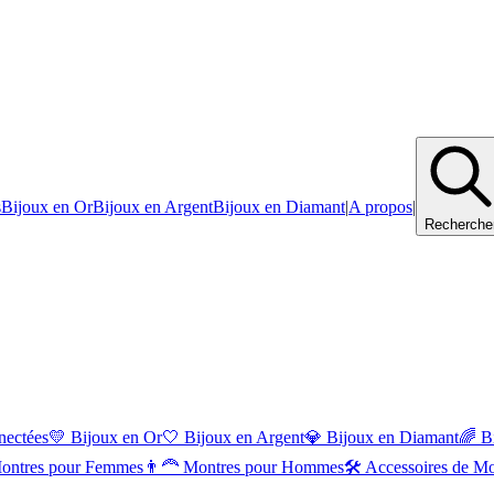
s
Bijoux en Or
Bijoux en Argent
Bijoux en Diamant
|
A propos
|
Recherche
nectées
💛
Bijoux en Or
🤍
Bijoux en Argent
💎
Bijoux en Diamant
🌈
B
ontres pour Femmes
👨‍🦰
Montres pour Hommes
🛠️
Accessoires de Mo