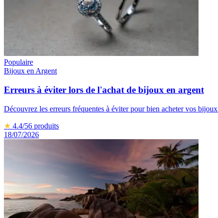
Populaire
Bijoux en Argent
Erreurs à éviter lors de l'achat de bijoux en argent
Découvrez les erreurs fréquentes à éviter pour bien acheter vos bijoux
★
4.4
/5
6
produits
18/07/2026