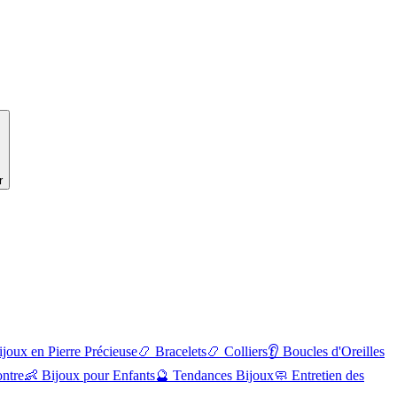
r
ijoux en Pierre Précieuse
📿
Bracelets
📿
Colliers
👂
Boucles d'Oreilles
ntre
👶
Bijoux pour Enfants
🔮
Tendances Bijoux
🧼
Entretien des