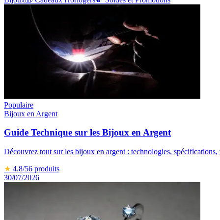
Populaire
Bijoux en Argent
Guide Technique sur les Bijoux en Argent
Découvrez tout sur les bijoux en argent : technologies, spécifications, 
★
4.8
/5
6
produits
30/07/2026