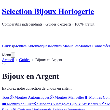
Selection Bijoux Horlogerie
Comparatifs indépendants · Guides d'experts · 100% gratuit
Guides
|
Montres Automatiques
Montres Manuelles
Montres Connectée
Menu
Accueil
Guides
Bijoux en Argent
🤍
Bijoux en Argent
Explorez notre collection de bijoux en argent.
Tous
⏱️
Montres Automatiques
⏲️
Montres Manuelles
📱
Montres Con
💼
Montres de Luxe
👓
Montres Vintage
🎨
Bijoux Artisanaux
👩‍🦰
M
Bijoux
🎁
Cadeaux Horlogers
💸
Soldes et Promotions