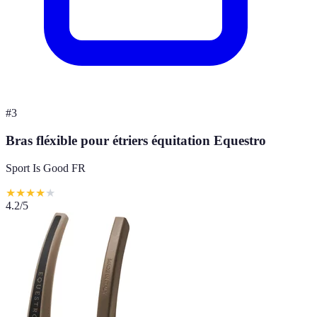
#
3
Bras fléxible pour étriers équitation Equestro
Sport Is Good FR
★
★
★
★
★
4.2
/5