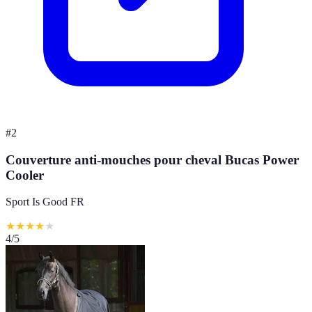
#
2
Couverture anti-mouches pour cheval Bucas Power
Cooler
Sport Is Good FR
★
★
★
★
★
4
/5